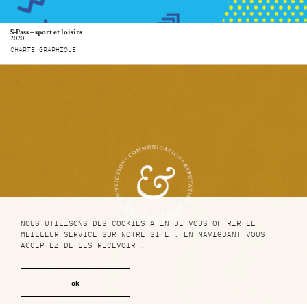
S-Pass – sport et loisirs
2020
CHARTE GRAPHIQUE
En
Studio
Crédits
Fr
Projets
Mentions Légales
Contact
NOUS UTILISONS DES COOKIES AFIN DE VOUS OFFRIR LE
MEILLEUR SERVICE SUR NOTRE SITE . EN NAVIGUANT VOUS
ACCEPTEZ DE LES RECEVOIR .
ok
Le design c’est l’Aventure !, tous droits réservés,
2026.