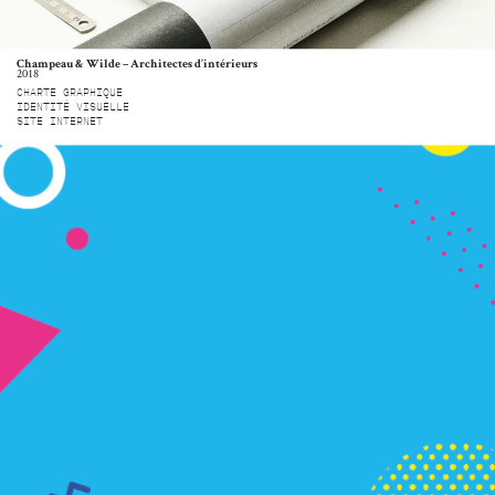
Champeau & Wilde – Architectes d’intérieurs
2018
CHARTE GRAPHIQUE
IDENTITÉ VISUELLE
SITE INTERNET