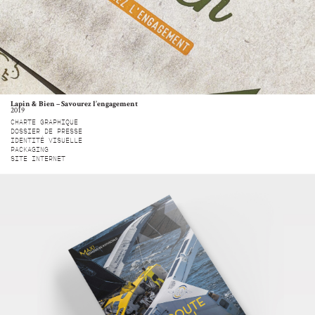
Lapin & Bien – Savourez l’engagement
2019
CHARTE GRAPHIQUE
DOSSIER DE PRESSE
IDENTITÉ VISUELLE
PACKAGING
SITE INTERNET