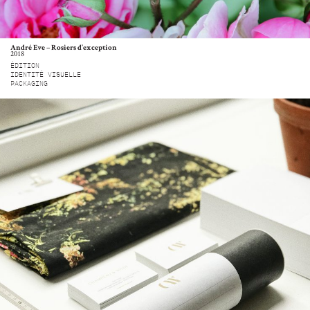
André Eve – Rosiers d’exception
2018
ÉDITION
IDENTITÉ VISUELLE
PACKAGING